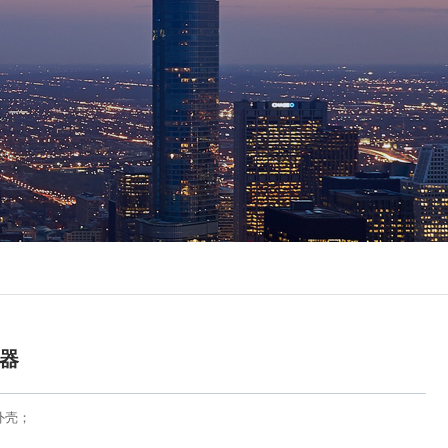
感器
钢外壳；
；